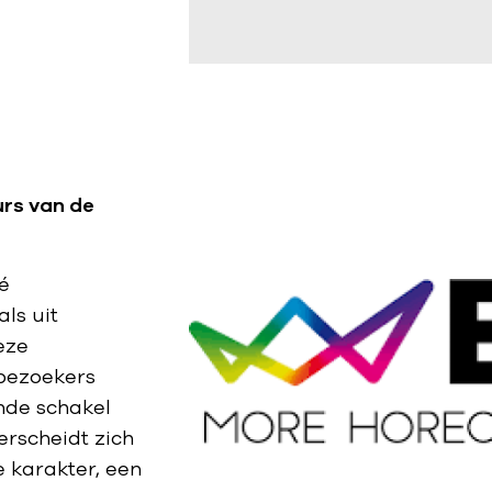
rs van de
é
ls uit
eze
bezoekers
nde schakel
rscheidt zich
e karakter, een