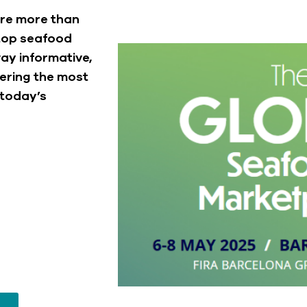
ure more than
 top seafood
way informative,
ering the most
 today’s