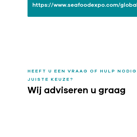
https://www.seafoodexpo.com/globa
HEEFT U EEN VRAAG OF HULP NODIG
JUISTE KEUZE?
Wij adviseren u graag
088-1601550
info@coolrentals.nl