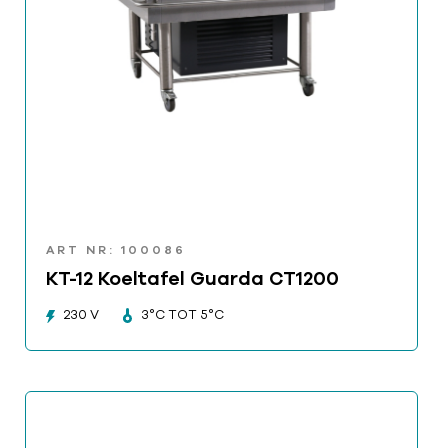
ART NR: 100086
KT-12 Koeltafel Guarda CT1200
230 V
3°C TOT 5°C