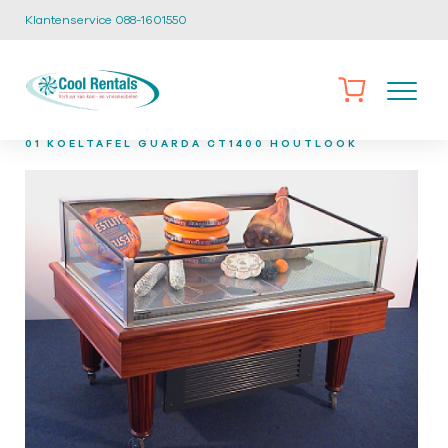
Klantenservice 088-1601550
/
/
/
HOME
CATALOGUS
IMPULSE KOELMEUBELS
KT-
01 KOELTAFEL GUARDA CT1400 HOUTLOOK