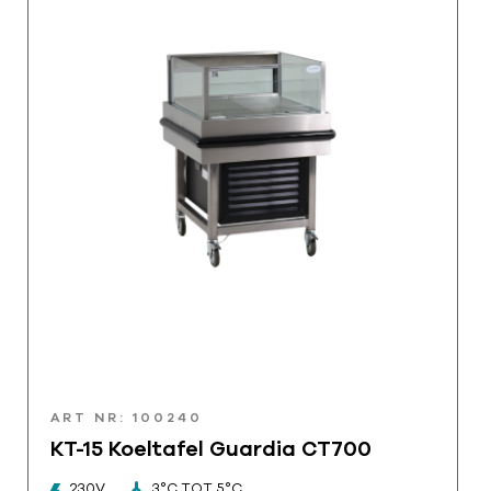
ART NR: 100240
KT-15 Koeltafel Guardia CT700
230V
3°C TOT 5°C