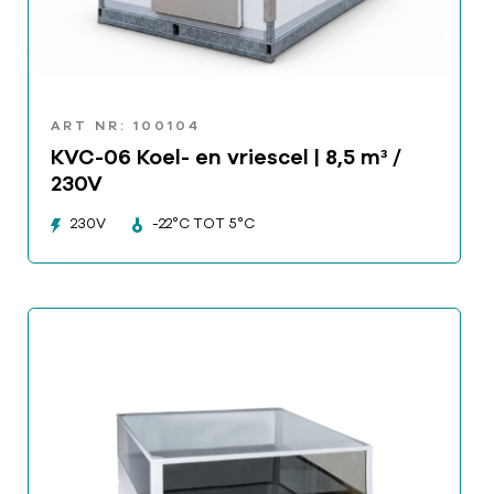
ART NR: 100104
KVC-06 Koel- en vriescel | 8,5 m³ /
230V
230V
-22°C TOT 5°C