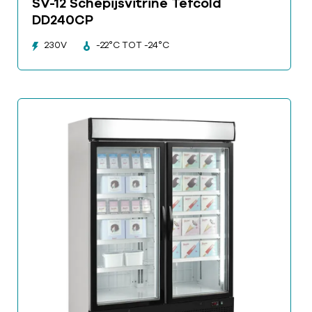
SV-12 Schepijsvitrine Tefcold
DD240CP
230V
-22°C TOT -24°C