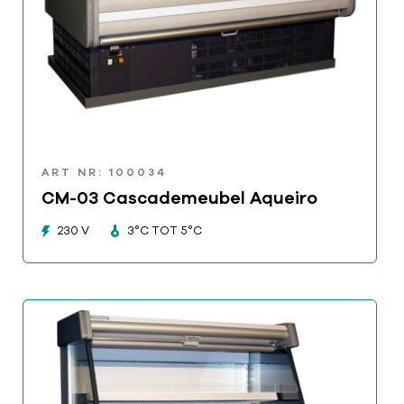
ART NR: 100034
CM-03 Cascademeubel Aqueiro
230 V
3°C TOT 5°C