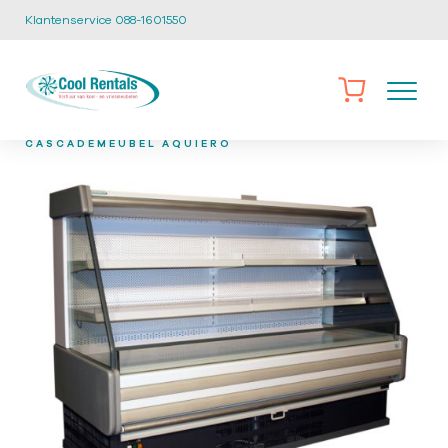
Klantenservice 088-1601550
/
/
/
HOME
CATALOGUS
WANDKOELINGEN
CM-04
CASCADEMEUBEL AQUIERO