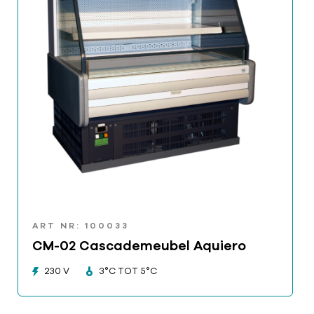
ART NR: 100033
CM-02 Cascademeubel Aquiero
230 V
3°C TOT 5°C