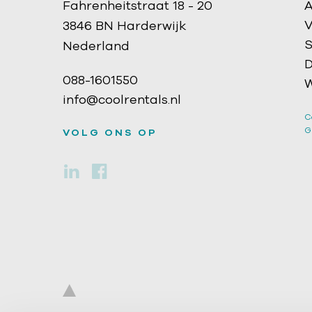
Fahrenheitstraat 18 - 20
A
V
3846 BN Harderwijk
S
Nederland
D
088-1601550
W
info@coolrentals.nl
C
G
VOLG ONS OP