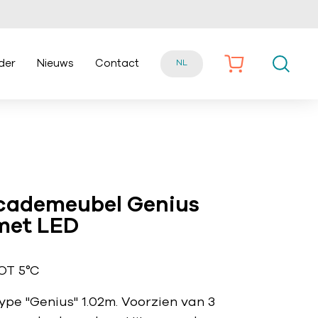
der
Nieuws
Contact
NL
cademeubel Genius
met LED
OT 5°C
ype "Genius" 1.02m. Voorzien van 3