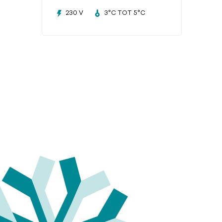
230 V
3°C TOT 5°C