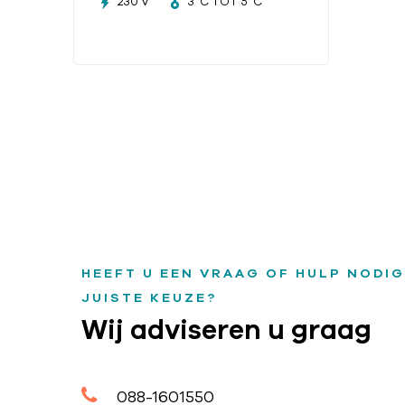
230 V
3°C TOT 5°C
HEEFT U EEN VRAAG OF HULP NODIG
JUISTE KEUZE?
Wij adviseren u graag
088-1601550