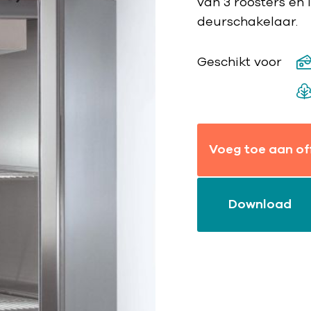
van 3 roosters en 
deurschakelaar.
Geschikt voor
Voeg toe aan of
Download