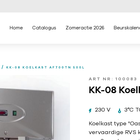
Home
Catalogus
Zomeractie 2026
Beurskalen
/
KK-08 KOELKAST AF700TN 500L
ART NR: 100083
KK-08 Koe
230 V
3°C T
Koelkast type "Oa
vervaardige RVS ko