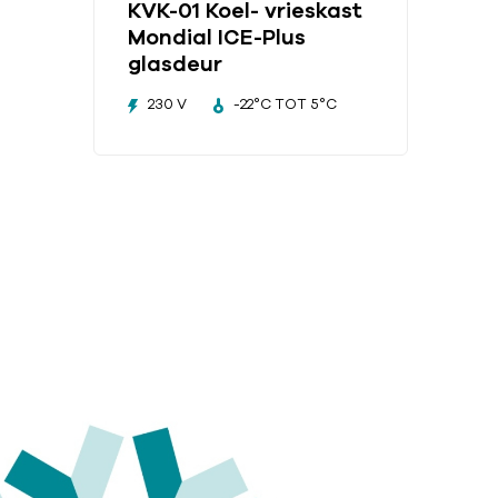
KVK-01 Koel- vrieskast
Mondial ICE-Plus
glasdeur
230 V
-22°C TOT 5°C