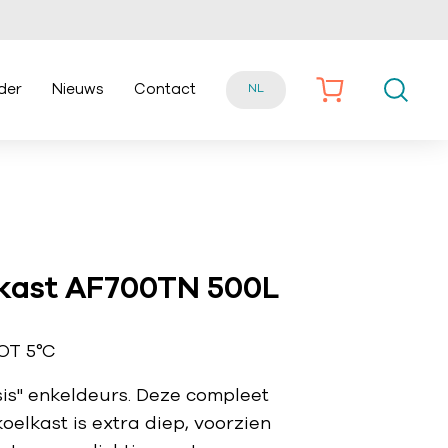
der
Nieuws
Contact
NL
lkast AF700TN 500L
OT 5°C
sis" enkeldeurs. Deze compleet
elkast is extra diep, voorzien