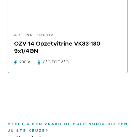
ART NR: 100112
OZV-14 Opzetvitrine VK33-180
9x1/4GN
230 V
3°C TOT 5°C
HEEFT U EEN VRAAG OF HULP NODIG BIJ EEN
JUISTE KEUZE?