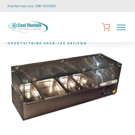
Klantenservice 088-1601550
/
/
/
HOME
CATALOGUS
VITRINES
OZV-12
OPZETVITRINE VK38-120 5X1/3GN