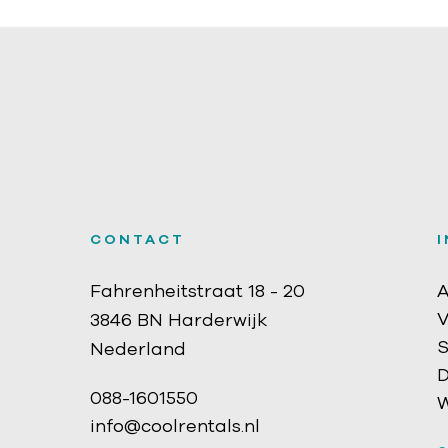
CONTACT
Fahrenheitstraat 18 - 20
A
V
3846 BN Harderwijk
S
Nederland
D
088-1601550
W
info@coolrentals.nl