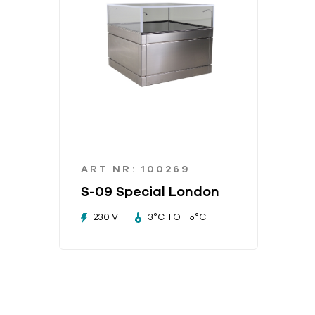
ART NR: 100269
S-09 Special London
230 V
3°C TOT 5°C