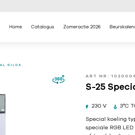
Home
Catalogus
Zomeractie 2026
Beurskalen
IAL GILDA
ART NR: 102000
S-25 Specia
230 V
3°C T
Special koeling ty
speciale RGB LED v