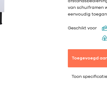
afstandsbediening.
van schuiframen w
eenvoudig toegang
Geschikt voor
Toegevoegd aan
Toon specificati