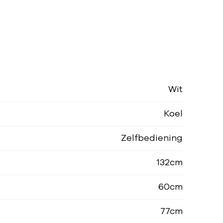
Wit
Koel
Zelfbediening
132cm
60cm
77cm