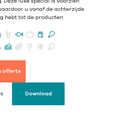
 Deze luxe special is voorzien
aardoor u vanaf de achterzijde
 hebt tot de producten.
 offerte
es
Download