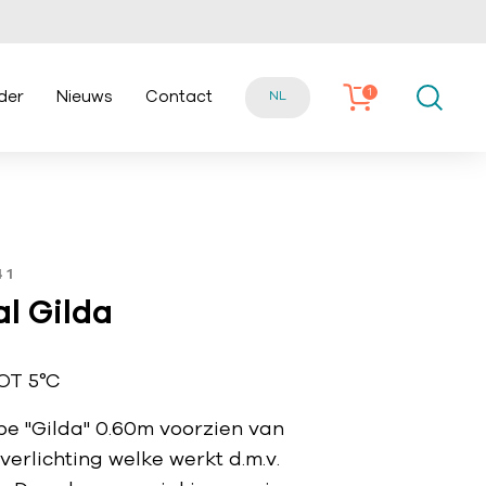
1
der
Nieuws
Contact
NL
41
l Gilda
OT 5°C
pe "Gilda" 0.60m voorzien van
erlichting welke werkt d.m.v.