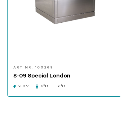
ART NR: 100269
S-09 Special London
230 V
3°C TOT 5°C