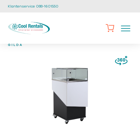
Klantenservice 088-1601550
/
/
/
HOME
CATALOGUS
SPECIALS
S-25 SPECIAL
GILDA