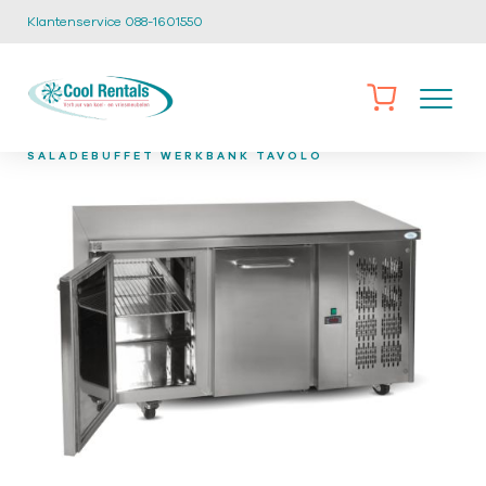
Klantenservice 088-1601550
/
/
/
HOME
CATALOGUS
KEUKEN EN CATERING
SB-13
SALADEBUFFET WERKBANK TAVOLO