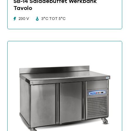
SB-14 Saladebuffet Werkbank
Tavolo
230 V
3°C TOT 5°C