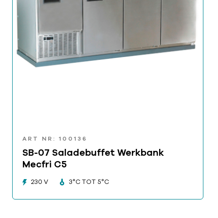
ART NR: 100136
SB-07 Saladebuffet Werkbank
Mecfri C5
230 V
3°C TOT 5°C