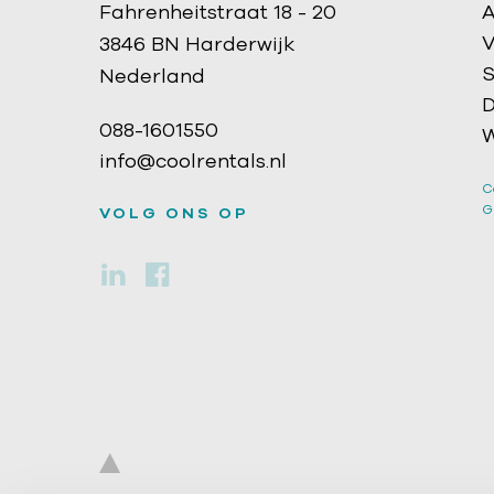
Fahrenheitstraat 18 - 20
A
V
3846 BN Harderwijk
S
Nederland
D
088-1601550
W
info@coolrentals.nl
C
G
VOLG ONS OP