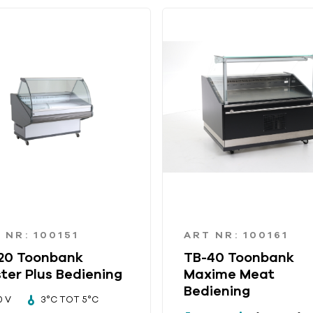
 NR: 100151
ART NR: 100161
20 Toonbank
TB-40 Toonbank
ter Plus Bediening
Maxime Meat
Bediening
0 V
3°C TOT 5°C