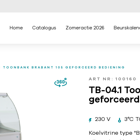
Home
Catalogus
Zomeractie 2026
Beurskalen
1 TOONBANK BRABANT 105 GEFORCEERD BEDIENING
ART NR: 100160
TB-04.1 To
geforceerd
230 V
3°C T
Koelvitrine type "