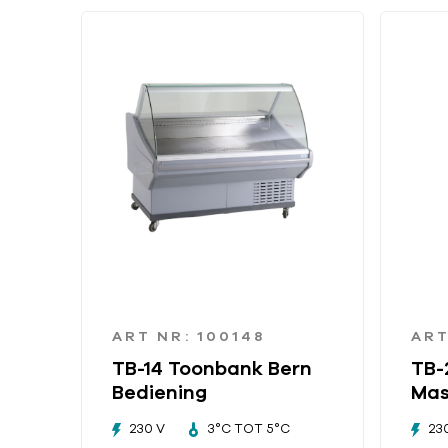
ART NR: 100148
ART
TB-14 Toonbank Bern
TB-
Bediening
Mas
230 V
3°C TOT 5°C
23