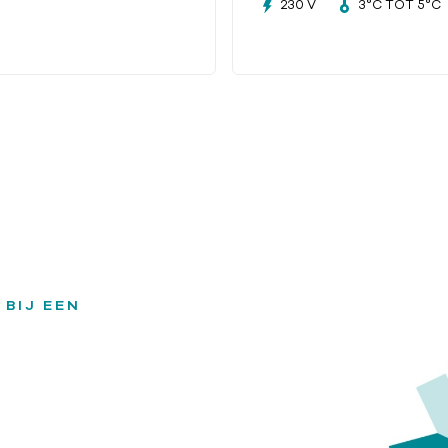
230 V
3°C TOT 5°C
 BIJ EEN