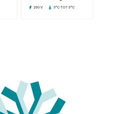
230 V
3°C TOT 5°C