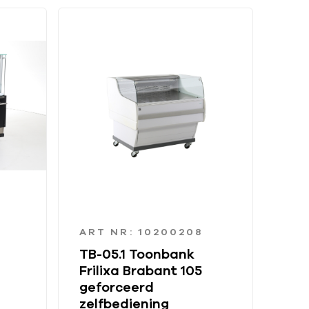
ART NR: 10200208
TB-05.1 Toonbank
Frilixa Brabant 105
geforceerd
zelfbediening