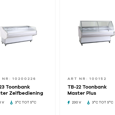
 NR: 10200226
ART NR: 100152
23 Toonbank
TB-22 Toonbank
ter Zelfbediening
Master Plus
0 V
3°C TOT 5°C
230 V
3°C TOT 5°C