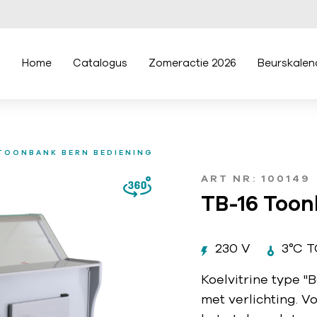
Home
Catalogus
Zomeractie 2026
Beurskalen
 TOONBANK BERN BEDIENING
ART NR: 100149
TB-16 Toon
230 V
3°C T
Koelvitrine type "
met verlichting. 