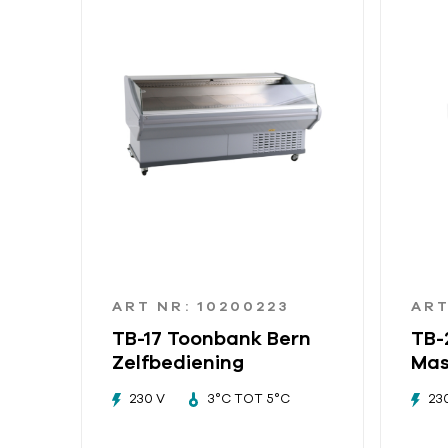
ART NR: 10200223
ART
TB-17 Toonbank Bern
TB-
Zelfbediening
Mas
230 V
3°C TOT 5°C
23