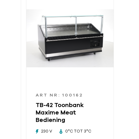
ART NR: 100162
TB-42 Toonbank
Maxime Meat
Bediening
230 V
0°C TOT 3°C