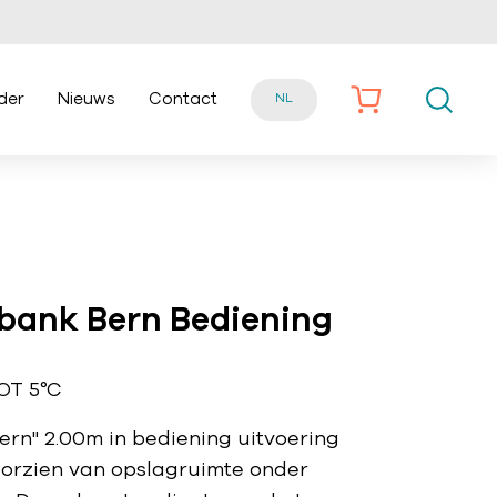
der
Nieuws
Contact
NL
bank Bern Bediening
OT 5°C
Bern" 2.00m in bediening uitvoering
Voorzien van opslagruimte onder