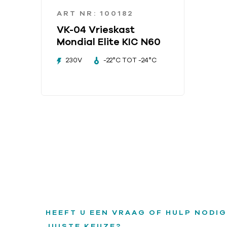
ART NR: 100182
VK-04 Vrieskast
Mondial Elite KIC N60
230V
-22°C TOT -24°C
HEEFT U EEN VRAAG OF HULP NODIG
JUISTE KEUZE?