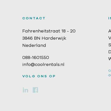
CONTACT
Fahrenheitstraat 18 - 20
A
V
3846 BN Harderwijk
S
Nederland
D
088-1601550
W
info@coolrentals.nl
C
G
VOLG ONS OP