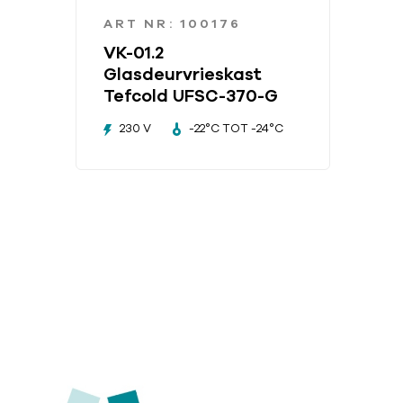
ART NR: 100176
VK-01.2
Glasdeurvrieskast
Tefcold UFSC-370-G
230 V
-22°C TOT -24°C