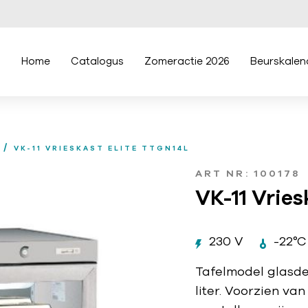
Home
Catalogus
Zomeractie 2026
Beurskalen
/
VK-11 VRIESKAST ELITE TTGN14L
ART NR: 100178
VK-11 Vrie
230 V
-22°C 
Tafelmodel glasde
liter. Voorzien va